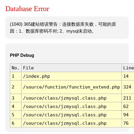
Database Error
(1040) 365建站错误警告：连接数据库失败，可能的原
因：1、数据库密码不对; 2、mysql未启动。
PHP Debug
No.
File
Line
1
/index.php
14
2
/source/function/function_extend.php
324
3
/source/class/jzmysql.class.php
211
4
/source/class/jzmysql.class.php
62
5
/source/class/jzmysql.class.php
94
6
/source/class/jzmysql.class.php
76