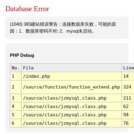
Database Error
(1040) 365建站错误警告：连接数据库失败，可能的原
因：1、数据库密码不对; 2、mysql未启动。
PHP Debug
No.
File
Line
1
/index.php
14
2
/source/function/function_extend.php
324
3
/source/class/jzmysql.class.php
211
4
/source/class/jzmysql.class.php
62
5
/source/class/jzmysql.class.php
94
6
/source/class/jzmysql.class.php
76