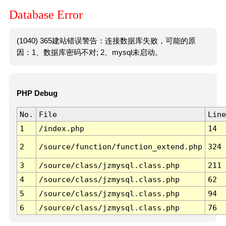
Database Error
(1040) 365建站错误警告：连接数据库失败，可能的原
因：1、数据库密码不对; 2、mysql未启动。
PHP Debug
No.
File
Line
1
/index.php
14
2
/source/function/function_extend.php
324
3
/source/class/jzmysql.class.php
211
4
/source/class/jzmysql.class.php
62
5
/source/class/jzmysql.class.php
94
6
/source/class/jzmysql.class.php
76