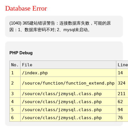
Database Error
(1040) 365建站错误警告：连接数据库失败，可能的原
因：1、数据库密码不对; 2、mysql未启动。
PHP Debug
No.
File
Line
1
/index.php
14
2
/source/function/function_extend.php
324
3
/source/class/jzmysql.class.php
211
4
/source/class/jzmysql.class.php
62
5
/source/class/jzmysql.class.php
94
6
/source/class/jzmysql.class.php
76