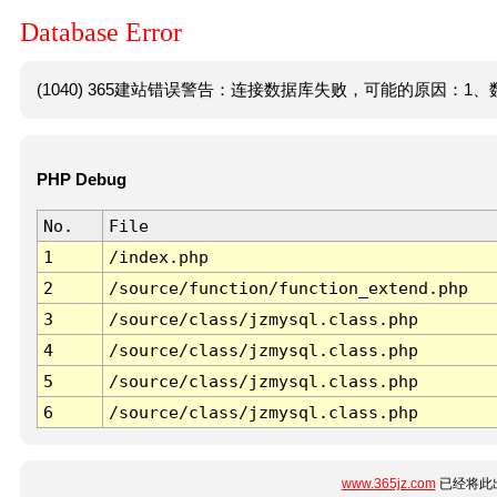
Database Error
(1040) 365建站错误警告：连接数据库失败，可能的原因：1、数
PHP Debug
No.
File
1
/index.php
2
/source/function/function_extend.php
3
/source/class/jzmysql.class.php
4
/source/class/jzmysql.class.php
5
/source/class/jzmysql.class.php
6
/source/class/jzmysql.class.php
www.365jz.com
已经将此