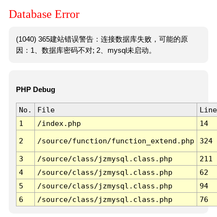
Database Error
(1040) 365建站错误警告：连接数据库失败，可能的原
因：1、数据库密码不对; 2、mysql未启动。
PHP Debug
No.
File
Line
1
/index.php
14
2
/source/function/function_extend.php
324
3
/source/class/jzmysql.class.php
211
4
/source/class/jzmysql.class.php
62
5
/source/class/jzmysql.class.php
94
6
/source/class/jzmysql.class.php
76