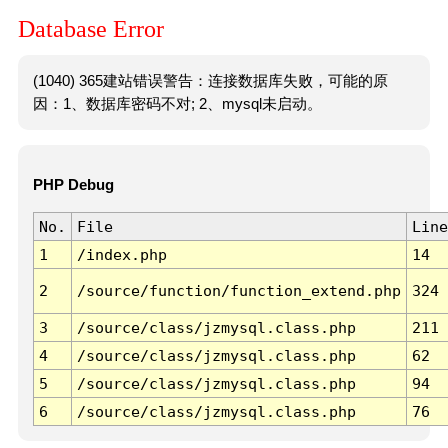
Database Error
(1040) 365建站错误警告：连接数据库失败，可能的原
因：1、数据库密码不对; 2、mysql未启动。
PHP Debug
No.
File
Line
1
/index.php
14
2
/source/function/function_extend.php
324
3
/source/class/jzmysql.class.php
211
4
/source/class/jzmysql.class.php
62
5
/source/class/jzmysql.class.php
94
6
/source/class/jzmysql.class.php
76