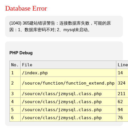
Database Error
(1040) 365建站错误警告：连接数据库失败，可能的原
因：1、数据库密码不对; 2、mysql未启动。
PHP Debug
No.
File
Line
1
/index.php
14
2
/source/function/function_extend.php
324
3
/source/class/jzmysql.class.php
211
4
/source/class/jzmysql.class.php
62
5
/source/class/jzmysql.class.php
94
6
/source/class/jzmysql.class.php
76