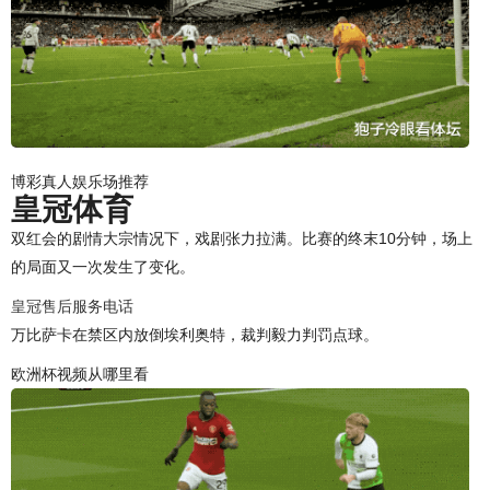
博彩真人娱乐场推荐
皇冠体育
双红会的剧情大宗情况下，戏剧张力拉满。比赛的终末10分钟，场上
的局面又一次发生了变化。
皇冠售后服务电话
万比萨卡在禁区内放倒埃利奥特，裁判毅力判罚点球。
欧洲杯视频从哪里看