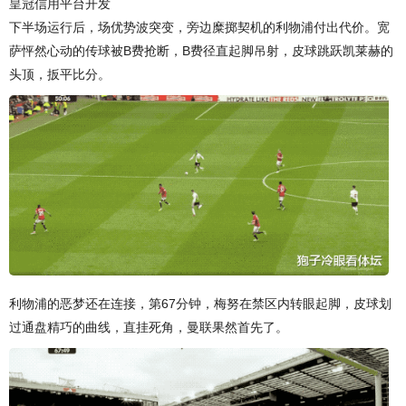
皇冠信用平台开发
下半场运行后，场优势波突变，旁边糜掷契机的利物浦付出代价。宽
萨怦然心动的传球被B费抢断，B费径直起脚吊射，皮球跳跃凯莱赫的
头顶，扳平比分。
利物浦的恶梦还在连接，第67分钟，梅努在禁区内转眼起脚，皮球划
过通盘精巧的曲线，直挂死角，曼联果然首先了。