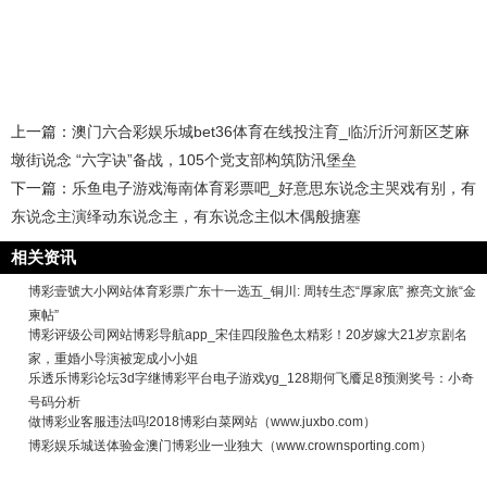
上一篇：
澳门六合彩娱乐城bet36体育在线投注育_临沂沂河新区芝麻
墩街说念 “六字诀”备战，105个党支部构筑防汛堡垒
下一篇：
乐鱼电子游戏海南体育彩票吧_好意思东说念主哭戏有别，有
东说念主演绎动东说念主，有东说念主似木偶般搪塞
相关资讯
博彩壹號大小网站体育彩票广东十一选五_铜川: 周转生态“厚家底” 擦亮文旅“金
柬帖”
博彩评级公司网站博彩导航app_宋佳四段脸色太精彩！20岁嫁大21岁京剧名
家，重婚小导演被宠成小小姐
乐透乐博彩论坛3d字继博彩平台电子游戏yg_128期何飞餍足8预测奖号：小奇
号码分析
做博彩业客服违法吗!2018博彩白菜网站（www.juxbo.com）
博彩娱乐城送体验金澳门博彩业一业独大（www.crownsporting.com）