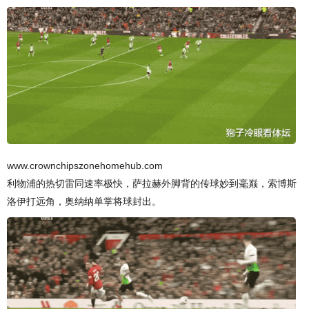
www.crownchipszonehomehub.com
利物浦的热切雷同速率极快，萨拉赫外脚背的传球妙到毫巅，索博斯
洛伊打远角，奥纳纳单掌将球封出。