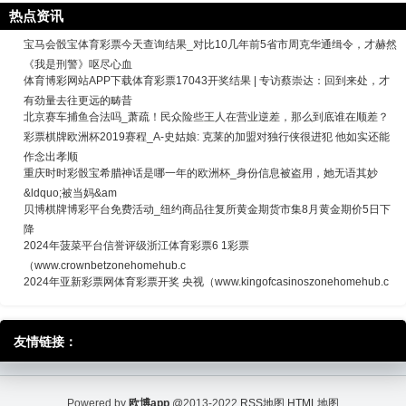
热点资讯
宝马会骰宝体育彩票今天查询结果_对比10几年前5省市周克华通缉令，才赫然
《我是刑警》呕尽心血
体育博彩网站APP下载体育彩票17043开奖结果 | 专访蔡崇达：回到来处，才
有劲量去往更远的畴昔
北京赛车捕鱼合法吗_萧疏！民众险些王人在营业逆差，那么到底谁在顺差？
彩票棋牌欧洲杯2019赛程_A-史姑娘: 克莱的加盟对独行侠很进犯 他如实还能
作念出孝顺
重庆时时彩骰宝希腊神话是哪一年的欧洲杯_身份信息被盗用，她无语其妙
&ldquo;被当妈&am
贝博棋牌博彩平台免费活动_纽约商品往复所黄金期货市集8月黄金期价5日下
降
2024年菠菜平台信誉评级浙江体育彩票6 1彩票
（www.crownbetzonehomehub.c
2024年亚新彩票网体育彩票开奖 央视（www.kingofcasinoszonehomehub.c
友情链接：
Powered by
欧博app
@2013-2022
RSS地图
HTML地图