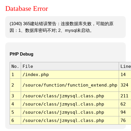
Database Error
(1040) 365建站错误警告：连接数据库失败，可能的原
因：1、数据库密码不对; 2、mysql未启动。
PHP Debug
No.
File
Line
1
/index.php
14
2
/source/function/function_extend.php
324
3
/source/class/jzmysql.class.php
211
4
/source/class/jzmysql.class.php
62
5
/source/class/jzmysql.class.php
94
6
/source/class/jzmysql.class.php
76