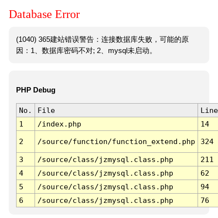
Database Error
(1040) 365建站错误警告：连接数据库失败，可能的原
因：1、数据库密码不对; 2、mysql未启动。
PHP Debug
No.
File
Line
1
/index.php
14
2
/source/function/function_extend.php
324
3
/source/class/jzmysql.class.php
211
4
/source/class/jzmysql.class.php
62
5
/source/class/jzmysql.class.php
94
6
/source/class/jzmysql.class.php
76