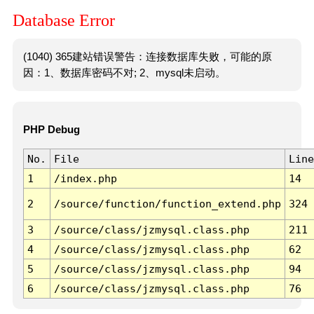
Database Error
(1040) 365建站错误警告：连接数据库失败，可能的原
因：1、数据库密码不对; 2、mysql未启动。
PHP Debug
No.
File
Line
1
/index.php
14
2
/source/function/function_extend.php
324
3
/source/class/jzmysql.class.php
211
4
/source/class/jzmysql.class.php
62
5
/source/class/jzmysql.class.php
94
6
/source/class/jzmysql.class.php
76