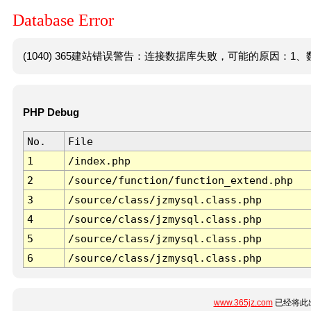
Database Error
(1040) 365建站错误警告：连接数据库失败，可能的原因：1、数
PHP Debug
No.
File
1
/index.php
2
/source/function/function_extend.php
3
/source/class/jzmysql.class.php
4
/source/class/jzmysql.class.php
5
/source/class/jzmysql.class.php
6
/source/class/jzmysql.class.php
www.365jz.com
已经将此