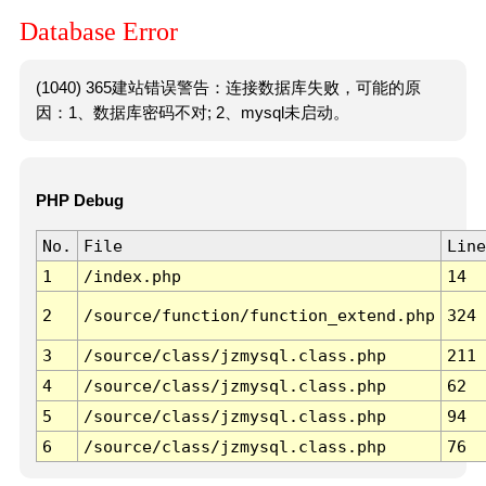
Database Error
(1040) 365建站错误警告：连接数据库失败，可能的原
因：1、数据库密码不对; 2、mysql未启动。
PHP Debug
No.
File
Line
1
/index.php
14
2
/source/function/function_extend.php
324
3
/source/class/jzmysql.class.php
211
4
/source/class/jzmysql.class.php
62
5
/source/class/jzmysql.class.php
94
6
/source/class/jzmysql.class.php
76